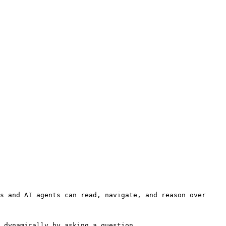
s and AI agents can read, navigate, and reason over 
 dynamically by asking a question.
