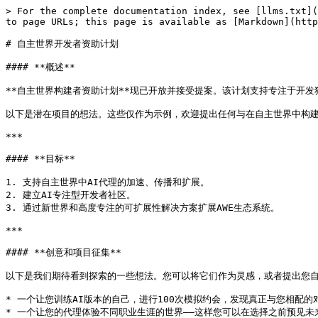
> For the complete documentation index, see [llms.txt](
to page URLs; this page is available as [Markdown](http
# 自主世界开发者资助计划

#### **概述**

**自主世界构建者资助计划**现已开放并接受提案。该计划支持专注于开发
以下是潜在项目的想法。这些仅作为示例，欢迎提出任何与在自主世界中构建A
***

#### **目标**

1. 支持自主世界中AI代理的加速、传播和扩展。

2. 建立AI专注型开发者社区。

3. 通过新世界和高度专注的可扩展性解决方案扩展AWE生态系统。

***

#### **创意和项目征集**

以下是我们期待看到探索的一些想法。您可以将它们作为灵感，或者提出您自
* 一个让您训练AI版本的自己，进行100次模拟约会，发现真正与您相配的对
* 一个让您的代理体验不同职业生涯的世界——这样您可以在选择之前预见未来