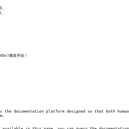
。

。

DXDv)频道开始！

s the documentation platform designed so that both human
m.

 available in this page, you can query the documentation