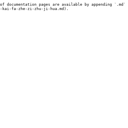
of documentation pages are available by appending `.md` 
-kai-fa-zhe-zi-zhu-ji-hua.md).
